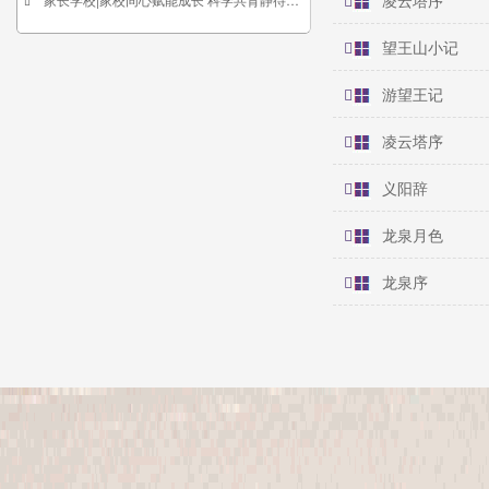
凌云塔序
望王山小记
游望王记
凌云塔序
义阳辞
龙泉月色
龙泉序