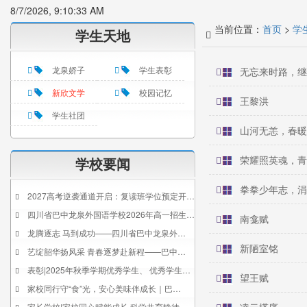
8/7/2026, 9:10:33 AM
当前位置：
首页
>
学
学生天地
龙泉娇子
学生表彰
无忘来时路，继
新欣文学
校园记忆
王黎洪
学生社团
山河无恙，春暖
荣耀照英魂，青
学校要闻
拳拳少年志，涓
2027高考逆袭通道开启：复读班学位预定开…
四川省巴中龙泉外国语学校2026年高一招生…
南龛赋
龙腾逐志 马到成功——四川省巴中龙泉外…
新陋室铭
艺绽韶华扬风采 青春逐梦赴新程——巴中…
表彰|2025年秋季学期优秀学生、 优秀学生…
望王赋
家校同行守“食”光，安心美味伴成长｜巴…
家长学校|家校同心赋能成长 科学共育静待…