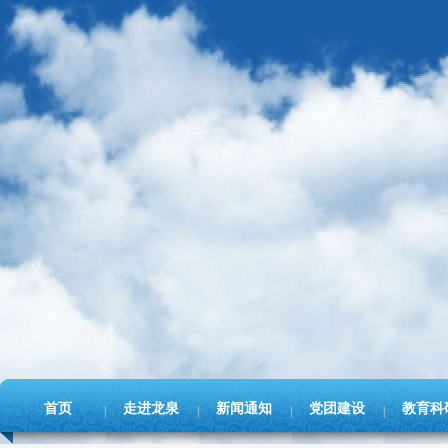
首页
走进龙泉
新闻通知
党团建设
教育科
|
|
|
|