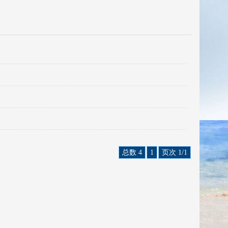
总数 4
1
页次 1/1