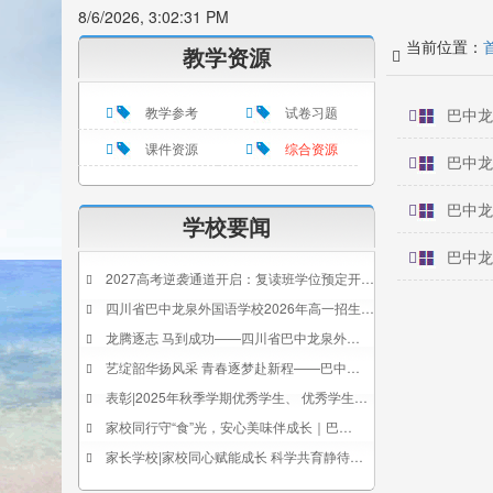
8/6/2026, 3:02:31 PM
当前位置：
教学资源
教学参考
试卷习题
巴中龙
课件资源
综合资源
巴中龙
巴中龙
学校要闻
巴中龙
2027高考逆袭通道开启：复读班学位预定开…
四川省巴中龙泉外国语学校2026年高一招生…
龙腾逐志 马到成功——四川省巴中龙泉外…
艺绽韶华扬风采 青春逐梦赴新程——巴中…
表彰|2025年秋季学期优秀学生、 优秀学生…
家校同行守“食”光，安心美味伴成长｜巴…
家长学校|家校同心赋能成长 科学共育静待…