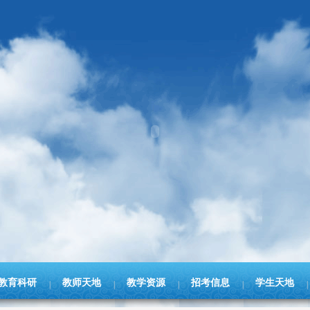
教育科研
教师天地
教学资源
招考信息
学生天地
|
|
|
|
|