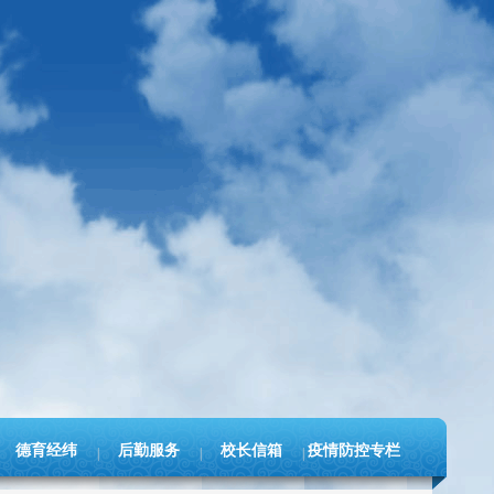
德育经纬
后勤服务
校长信箱
疫情防控专栏
|
|
|