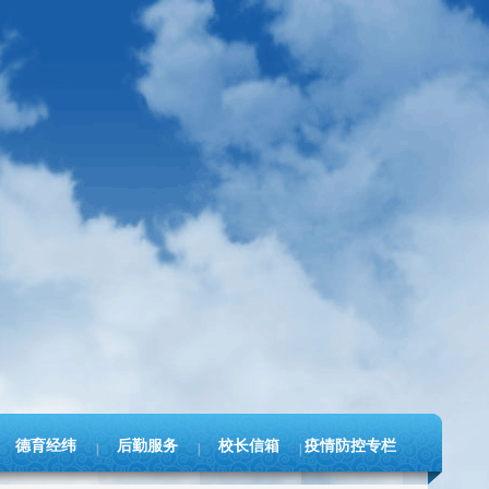
德育经纬
后勤服务
校长信箱
疫情防控专栏
|
|
|