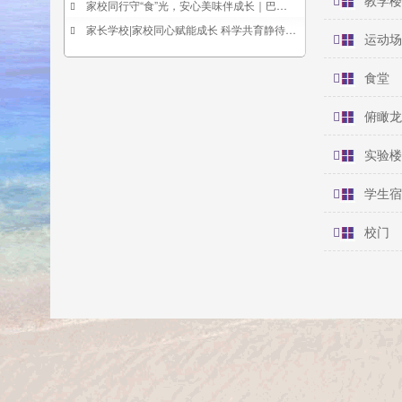
教学楼
家校同行守“食”光，安心美味伴成长｜巴…
家长学校|家校同心赋能成长 科学共育静待…
运动场
食堂
俯瞰龙
实验楼
学生宿
校门