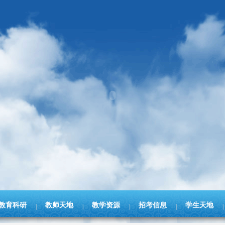
教育科研
教师天地
教学资源
招考信息
学生天地
|
|
|
|
|