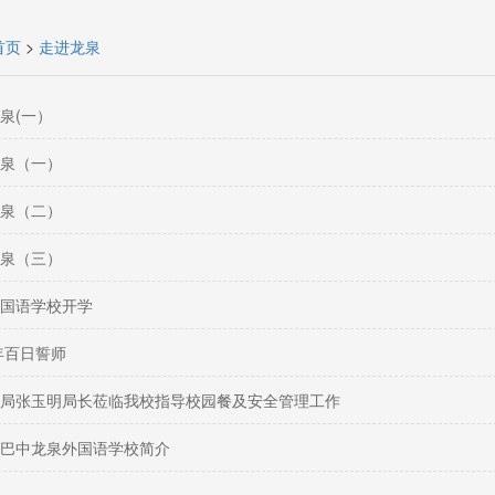
首页
>
走进龙泉
泉(一）
泉（一）
泉（二）
泉（三）
国语学校开学
5年百日誓师
局张玉明局长莅临我校指导校园餐及安全管理工作
巴中龙泉外国语学校简介