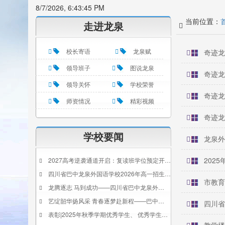
8/7/2026, 6:43:45 PM
当前位置：
走进龙泉
校长寄语
龙泉赋
奇迹龙
领导班子
图说龙泉
奇迹龙
领导关怀
学校荣誉
奇迹龙
师资情况
精彩视频
奇迹龙
学校要闻
龙泉外
202
2027高考逆袭通道开启：复读班学位预定开…
四川省巴中龙泉外国语学校2026年高一招生…
市教育
龙腾逐志 马到成功——四川省巴中龙泉外…
艺绽韶华扬风采 青春逐梦赴新程——巴中…
四川省
表彰|2025年秋季学期优秀学生、 优秀学生…