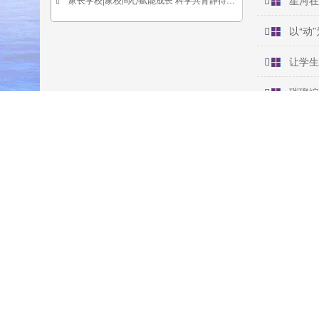
星河在
以“动
让学生
璀璨绽
王铖
李南伶
程琪玮