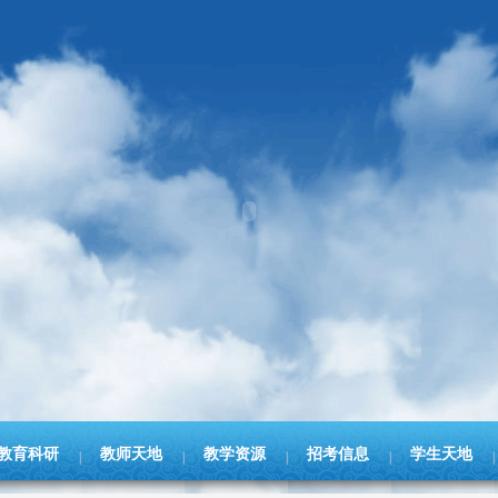
教育科研
教师天地
教学资源
招考信息
学生天地
|
|
|
|
|