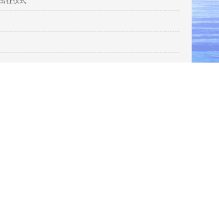
考出征仪式
13
1
2
3
4
5
6
7
8
...15
下一页
页次 1/15
巴中龙泉外国语学校 地址：四川省巴中市江北经济开发区龙泉街189号
电话：0827-5280855 邮编：636000