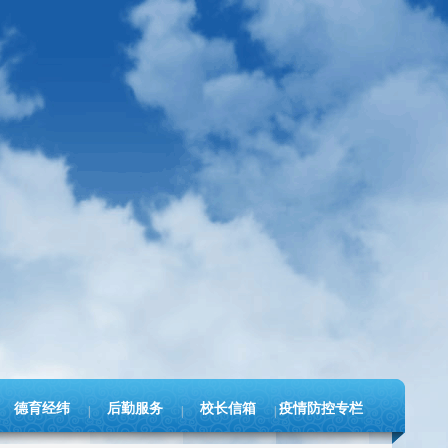
德育经纬
后勤服务
校长信箱
疫情防控专栏
|
|
|