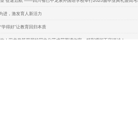
望 征途启航 ——四川省巴中龙泉外国语学校举行2025届毕业典礼暨高
”为进，激发育人新活力
“学得好”让教育回归本质
放！巴龙泉第四届校园文化艺术节圆满收官，精彩瞬间不容错过！
总数 2
版权所有：