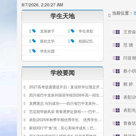
8/7/2026, 2:20:27 AM
当前位置：
学生天地
龙泉娇子
学生表彰
王资奋
新欣文学
校园记忆
范 骢
学生社团
闫首潮
蔡小玥
学校要闻
赖 婷
2027高考逆袭通道开启：复读班学位预定开…
四川省巴中龙泉外国语学校2026年高一招生…
表彰|
龙腾逐志 马到成功——四川省巴中龙泉外…
表彰先
艺绽韶华扬风采 青春逐梦赴新程——巴中…
表彰|2025年秋季学期优秀学生、 优秀学生…
青春筑
家校同行守“食”光，安心美味伴成长｜巴…
家长学校|家校同心赋能成长 科学共育静待…