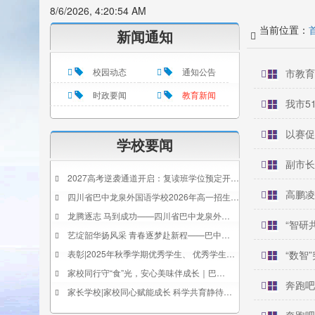
8/6/2026, 4:20:54 AM
当前位置：
新闻通知
校园动态
通知公告
市教育
时政要闻
教育新闻
我市5
以赛促
学校要闻
副市长
2027高考逆袭通道开启：复读班学位预定开…
高鹏凌
四川省巴中龙泉外国语学校2026年高一招生…
龙腾逐志 马到成功——四川省巴中龙泉外…
“智研
艺绽韶华扬风采 青春逐梦赴新程——巴中…
表彰|2025年秋季学期优秀学生、 优秀学生…
“数智
家校同行守“食”光，安心美味伴成长｜巴…
奔跑吧
家长学校|家校同心赋能成长 科学共育静待…