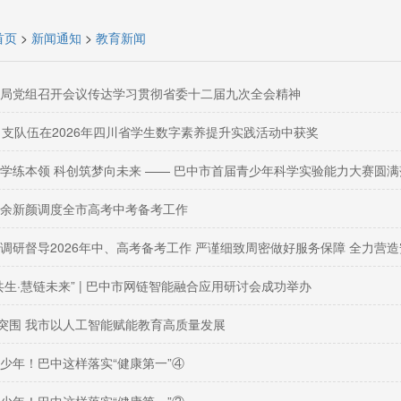
首页
>
新闻通知
>
教育新闻
局党组召开会议传达学习贯彻省委十二届九次全会精神
1支队伍在2026年四川省学生数字素养提升实践活动中获奖
学练本领 科创筑梦向未来 —— 巴中市首届青少年科学实验能力大赛圆满
余新颜调度全市高考中考备考工作
调研督导2026年中、高考备考工作 严谨细致周密做好服务保障 全力营
共生·慧链未来” | 巴中市网链智能融合应用研讨会成功举办
”突围 我市以人工智能赋能教育高质量发展
少年！巴中这样落实“健康第一”④