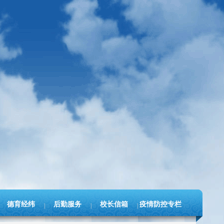
德育经纬
后勤服务
校长信箱
疫情防控专栏
|
|
|