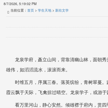
8/7/2026, 5:19:03 PM
当前位置：
首页
>
学生天地
>
新欣文学
龙泉学府，矗立山间，背靠清幽山林，面朝秀
雄伟，如滔滔流水，滚滚而来。
时维五月，序属三春。落英缤纷，青树翠蔓。
霞云飘于天际，飞禽掠过晴空。龙泉学子，或游于
看万里河山，静心安然。倾雄襟于府内，赏四