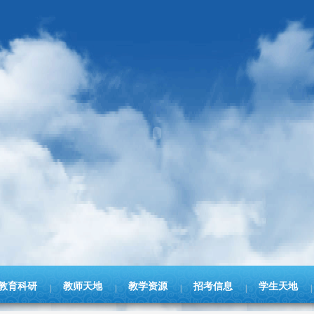
教育科研
教师天地
教学资源
招考信息
学生天地
|
|
|
|
|