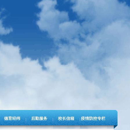
德育经纬
后勤服务
校长信箱
疫情防控专栏
|
|
|