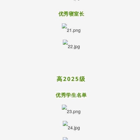
优秀寝室长
高2025级
优秀学生名单