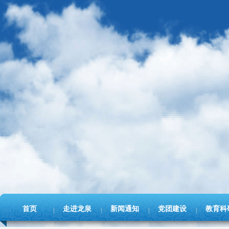
首页
走进龙泉
新闻通知
党团建设
教育科
|
|
|
|