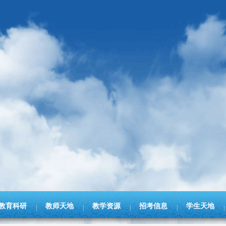
教育科研
教师天地
教学资源
招考信息
学生天地
|
|
|
|
|