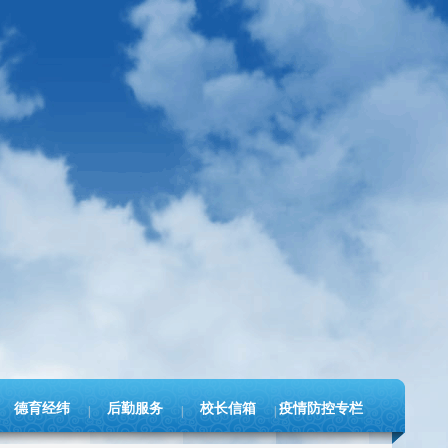
德育经纬
后勤服务
校长信箱
疫情防控专栏
|
|
|