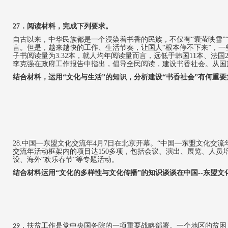
27
．
阅读材料，完成下列要求。
自古以来，中华民族都是一个浸染着书香的民族，不仅有
“
囊萤映雪
”
言。但是，越来越快的工作、生活节奏，让国人
“
根本停不下来
”
，一
子书阅读量为
3.32
本，就人均年阅读量而言，远低于韩国
11
本、法国
李克强在政府工作报告中指出，倡导全民阅读，建设书香社会。从国
结合材料，运用
“
文化与生活
”
的知识，分析建设
“
书香社会
”
有何重要
28.
中国
—东盟文化交流年
4
月
7
日在北京开幕。“中国—东盟文化交流
交流年活动框架内的项目达
150
多项，包括会议、演出、展览、人员
设、海外“欢乐春节”等专题活动。
结合材料
运用
“文化的多样性与文化传播”的知识
谈谈在中国
--
东盟文
．
扶贫工作是党中央国务院的一项重要战略部署。一个地区的贫困
2
9