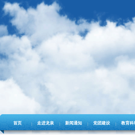
首页
走进龙泉
新闻通知
党团建设
教育科
|
|
|
|