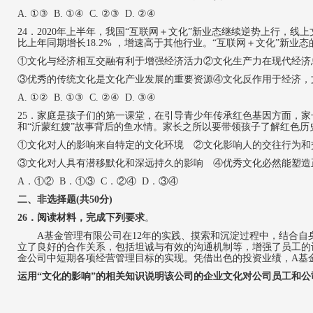
A. ①③ B. ①④ C. ②③ D. ②④
24
．
2020年上半年，我国“互联网＋文化”新业态继续逆势上行，线
比上年同期增长18.2% ，增速高于其他行业。“互联网＋文化”新业
①文化与经济相互交融有利于增强经济活力
②文化生产力在现代经济
③优秀的传统文化是文化产业发展的重要资源
④文化反作用于经济，
A.
①② B. ①③ C. ②④ D. ③④
25
．家庭是孩子们的第一课堂，在引导青少年传承红色基因方面，家
和“沂蒙红嫂”故事背后的鱼水情。家长之所以要带领孩子了解红色历
①文化对人的影响来自特定的文化环境
②文化影响人的交往行为和
③文化对人具有潜移默化和深远持久的影响 ④优秀文化必然能塑造
A．
①② B．①③ C．②④ D．③④
二、非选择题
(
共
5
0
分
)
26
．
阅读材料，完成下列要求
。
A
基金管理有限公司在
12
年的实践、摸索和沉淀过程中，结合自
立了良好的合作关系，包括坦诚与有效的沟通机制等，增强了员工的
金公司中短期各项经营管理目标的实现。凭借出色的投资业绩，
A
基
运用
“文化的影响”的相关知识说明该公司的企业文化对公司员工和