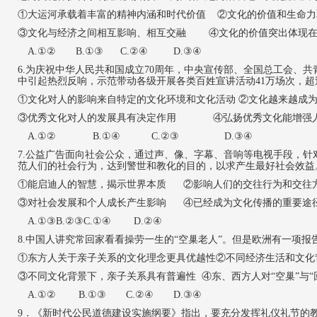
①大运河承载着丰富的精神内涵和时代价值 ②文化的价值和生命力
③文化与经济之间相互影响、相互交融 ④文化的价值突出体现在
A.①② B.①③ C.②④ D.③④
6
.
为庆祝中华人民共和国成立
70周年，中央宣传部、全国总工会、
中引起热烈反响，示范带动各级开展各类百姓宣讲活动41万场次，超
①文化对人的影响来自特定的文化环境和文化活动 ②文化越来越成
③优秀文化对人的发展具有决定作用 ④弘扬优秀文化能增强
A.①② B.①④ C.②③ D.③④
7.公益广告面向社会公众，通过声、像、字幕、音响等电视手段，
范人们的社会行为，达到警世和教化的目的，以求产生最好社会效益
①能启迪人的智慧，揭示世界本质 ②影响人们的交往行为和交往
③对社会发展和个人成长产生影响 ④已经成为文化传播的重要途
A.①③
B.②③
C.①④
D.②④
8.中国人讲究常回家看看操劳一生的“空巢老人”。但是欧洲有一项
①东
方人关于亲子关系的文化理念更具优越性
②不同经济生活和文化
③不同文化背景下，亲子关系具有普遍性
④东、西方人对“空巢”与
A.①② B.①③ C.②④ D.③④
9
．《新时代公民道德建设实施纲要》指出，要充分发挥礼仪礼节的