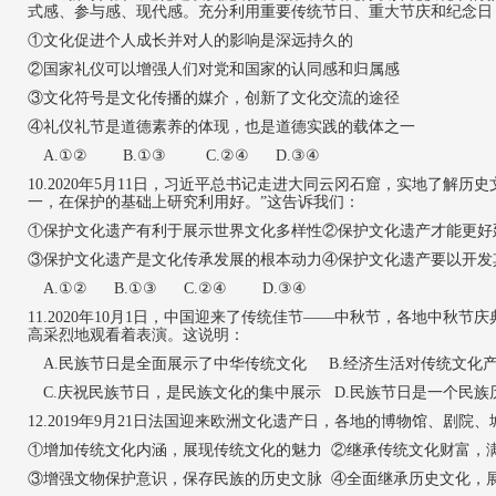
式感、参与感、现代感。充分利用重要传统节日、重大节庆和纪念日
①文化促进个人成长并对人的影响是深远持久的
②国家礼仪可以增强人们对党和国家的认同感和归属感
③文化符号是文化传播的媒介，创新了文化交流的途径
④礼仪礼节是道德素养的体现，也是道德实践的载体之一
A.①② B.①③ C.②④ D.③④
1
0.
2020年5月11日，习近平总书记走进大同云冈石窟，实地了解
一，在保护的基础上研究利用好。”这告诉我们：
①保护文化遗产有利于展示世界文化多样性②保护文化遗产才能更好
③保护文化遗产是文化传承发展的根本动力④保护文化遗产要以开发
A.①② B.①③ C.②④ D.③④
11.2020年10月1日，中国迎来了传统佳节——中秋节，各地中
高采烈地观看着表演。这说明：
A.民族节日是全面展示了中华传统文化 B.经济生活对传统文化
C.庆祝民族节日，是民族文化的集中展示 D.民族节日是一个民
12.2019年9月21日法国迎来欧洲文化遗产日，各地的博物馆、
①增加传统文化内涵，展现传统文化的魅力 ②继承传统文化财富，
③增强文物保护意识，保存民族的历史文脉 ④全面继承历史文化，