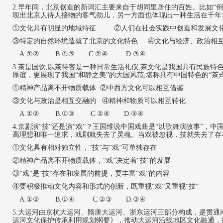
2
.早年间，北京创造的新词汇主要来自于胡同里居住的百姓。比如“
现出北京人待人接物的客气劲儿，另一方面也体现出一种生活在千年
①文化具有明显的地域特征 ②人们在社会实践中创造和发展文
③特定的自然环境造就了北京的文化特色 ④文化与经济、政治相
A.①② B.①③ C.②④ D.③④
3
.
茶是国饮
,以茶待客是一种日常生活礼仪,茶文化是我国具有民族特
厚谊，更展现了我国“和静之美”的大国风范,堪称具有中国特色的“茶
①精神产品离不开物质载体 ②中西方文化可以相互借鉴
③文化与政治是相互交融的 ④精神和物质可以相互转化
A.①② B.①③ C.②④ D.③④
4.京剧演“技”还是演“戏”
？
王国维说中国戏曲是
“以歌舞演故事”，中
高理想和唯一追求，戏剧就失去了灵魂。当戏被忽视，技就失去了存
①文化具有相对独立性，“技”与“戏”可单独存在
②精神产品离不开物质载体，“戏”决定着“技”的发展
③“戏”是“技”存在和发展的前提，要丰富“戏”的内容
④要积极推动文化内容和形式的创新，既重视“戏”又重视“技”
A.①② B.①④ C.②③ D.③④
5.大运河由京杭大运河、隋唐大运河、浙东运河三部分构成，是贯通
运河文化保护传承利用规划纲要》，推动大运河沿线地区文化融通，