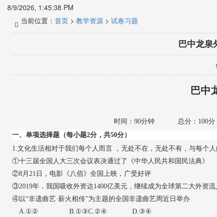
8/9/2026, 1:45:39 PM
当前位置：
首页
>
教学资源
>
试卷习题
巴中龙泉
巴中
时间：
90分钟 总分：100分
一、单项选择题（每小题
2分，共
50
分）
1.
文化生活相对于我们每个人而言
，无处不在，无处不有，与每个人
①十三届全国人大三次会议表决通过了《中华人民共和国民法典》
②8月21日，电影《八佰》全国上映，广受好评
③2019年，我国吸收外资达1400亿美元，继续成为全球第二大外资
④以“非遗曲艺·薪火相传”为主题的全国非遗曲艺周近日举办
A.①② B.①③
C.②④ D.③④