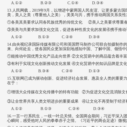
A.①② B.②③ C.①④ D.③④
13.
人民网载，
2019年9月，以增进中蒙两国人民友谊、让更多蒙古
美，美人之美（
尊重他人之美
），美美与共，携手推动两国关系良性
①各美其美要求认同各民族优秀的传统文化
②美人之美要求尊重
③美美与共要求加强文化交流，促进各种性质文化的发展④携手推动
A.①② B.①③ C.②④ D.③④
14.由央视纪录国际传媒有限公司和英国野马制作公司联合拍摄制作
来、向何处去，使各国民众更加深刻地感知中国、了解中国、领悟中
①能推动中国优秀文化产品走向世界 ②文化贸易中的商品蕴含着丰
③有利于实现文化创新推动文化发展 ④文化贸易中的知识品牌是文
A.①② B.③④ C.②④ D.①③
15.互联网已成为驱动创新、促进经济社会发展、惠及全人类的重要
在于：
①增强大众传媒在文化传播中的特有功能 ②为促进文化交流消除文
③让全世界共享人类文明进步的重要成果 ④让文化不再受制于经济
A.①② B.①③ C.②④ D.③④
16.一言一行系民生，一枝一叶总关情。全国两会期间，习近平深
心瞬间，感受他对人民的拳拳赤子之情。《习近平的两会足迹》微视