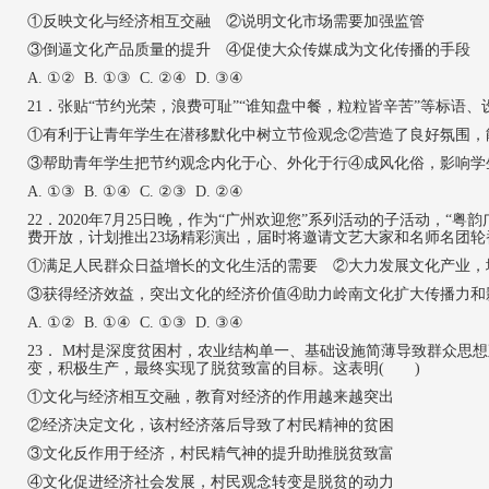
①反映文化与经济相互交融 ②说明文化市场需要加强监管
③倒逼文化产品质量的提升 ④促使大众传媒成为文化传播的手段
A. ①② B. ①③ C. ②④ D. ③④
21
．张贴
“节约光荣，浪费可耻”“谁知盘中餐，粒粒皆辛苦”等标语
①有利于让青年学生在潜移默化中树立节俭观念
②营造了良好氛围，
③帮助青年学生把节约观念内化于心、外化于行
④成风化俗，影响学
A. ①③ B. ①④ C. ②③ D. ②④
22
．
2020年7月25日晚，作为“广州欢迎您”系列活动的子活动，
费开放，计划推出23场精彩演出，届时将邀请文艺大家和名师名团轮
①满足人民群众日益增长的文化生活的需要 ②大力发展文化产业，
③
获得经济效益，突出文化的经济价值
④助力岭南文化扩大传播力和
A. ①② B. ①④ C. ①③ D. ③④
23
．
M村是深度贫困村，农业结构单一、基础设施简薄导致群众思想
变，积极生产，最终实现了脱贫致富的目标。这表明( )
①文化与经济相互交融，教育对经济的作用越来越突出
②经济决定文化，该村经济落后导致了村民精神的贫困
③文化反作用于经济，村民精气神的提升助推脱贫致富
④文化促进经济社会发展，村民观念转变是脱贫的动力