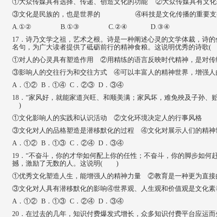
①大众传媒具有选择、传递、创造文化的功能 ②大众传媒具有文化
③文化是民族的，也是世界的 ④科技是文化传播的重要支
A.①② B.①③ C.②④ D.③④
17
．诗乃文学之祖，艺术之根。诗是一种阐述心灵的文学体裁，诗的
名句，为广大读者提供了砥砺前行的精神食粮。这说明优秀的诗歌(
①对人的心灵具有塑造作用
②用精练的语言反映时代精神，是对
③影响人的交往行为和交往方式 ④可以丰富人的精神世界，增强人
A．①② B．①④ C．②③ D．③④
18
．
“家风好，就能家道兴旺、和顺美满；家风坏，难免殃及子孙、
)
①文化影响人的实践和认识活动
②文化环境决定人的行事风格
③文化对人的品格塑造是潜移默化的过程 ④文化对展示人们的精神
A．①② B．①③ C．②④ D．③④
1
9．“不奋斗，你的才华如何配上你的任性；不奋斗，你的脚步如何
撼，激励了无数的人。这说明( )
①优秀文化塑造人生，能增强人的精神力量 ②教育是一种更为直接
③文化对人具有潜移默化的影响
④世界观、人生观和价值观是文化素
A．①② B．①③ C．②④ D．③④
20
．在过去的几年，知识付费爆发式增长，众多知识付费平台应运而